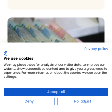
Privacy policy
We use cookies
We may place these for analysis of our visitor data, to improve our
website, show personalised content and to give you a great website
experience. For more information about the cookies we use open the
settings.
Accept all
Introduktionskurs i anti-
penningtvätt, AML
Deny
No, adjust
I den här NanoLearning-kursen kommer chefer och
medarbetare lära sig vad penningtvätt och finansiering