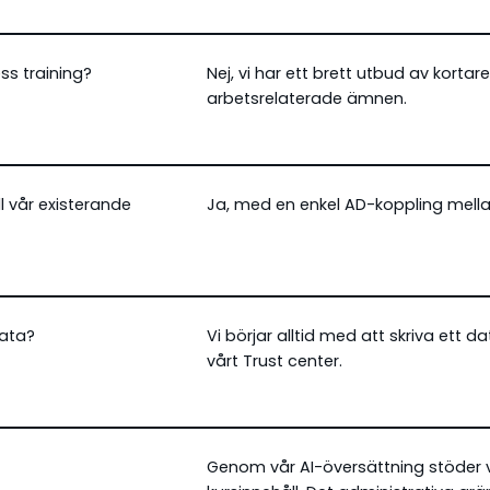
ss training?
Nej, vi har ett brett utbud av kortare 
arbetsrelaterade ämnen.
l vår existerande
Ja, med en enkel AD-koppling mella
data?
Vi börjar alltid med att skriva ett d
vårt
Trust center
.
Genom vår AI-översättning stöder vi