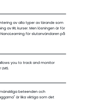
hantering av alla typer av lärande som
ing av IRL kurser. Men lösningen är för
pp NanoLearning för slutanvändaren på
 allows you to track and monitor
r LMS.
på mänskliga beteenden och
ggarna" är lika viktiga som det