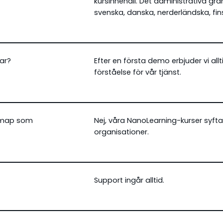
kursinnehåll. Det administrativa grä
svenska, danska, nerderländska, fin
kar?
Efter en första demo erbjuder vi allt
förståelse för vår tjänst.
lemap som
Nej, våra NanoLearning-kurser syftar 
organisationer.
Support ingår alltid.