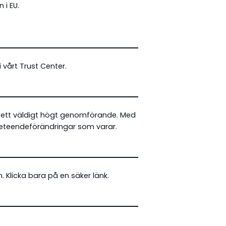
 i EU.
i vårt
Trust Center
.
i ett väldigt högt genomförande. Med
 beteendeförändringar som varar.
. Klicka bara på en säker länk.