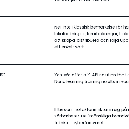
Nej, inte i klassisk bemärkelse för 
lokalbokningar, lärarbokningar, bokn
att skapa, distribuera och följa u
ett enkelt sätt.
MS?
Yes. We offer a X-API solution that
NanoLearning training results in you
Eftersom hotaktörer riktar in sig 
sårbarheter. De "mänskliga brandvä
tekniska cyberförsvaret.