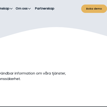
nskap
Om oss
Partnerskap
Boka demo
nvändbar information om våra tjänster,
onssäkerhet.