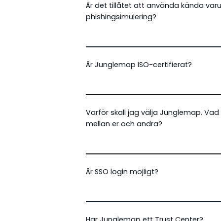
Är det tillåtet att använda kända var
phishingsimulering?
Är Junglemap ISO-certifierat?
Varför skall jag välja Junglemap. Vad 
mellan er och andra?
Är SSO login möjligt?
Har Junglemap ett Trust Center?