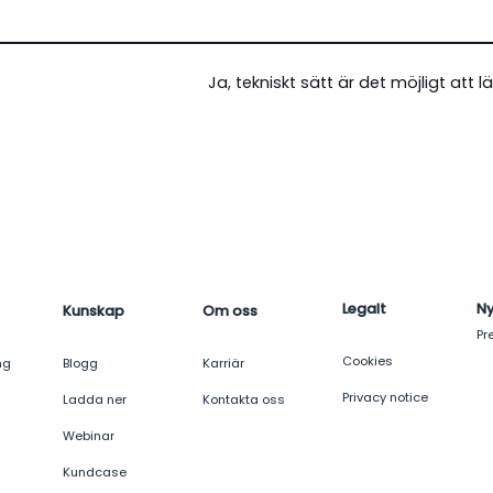
Ja, tekniskt sätt är det möjligt att l
Legalt
N
Kunskap
Om oss
Pr
Cookies
ng
Blogg
Karriär
Privacy notice
Ladda ner
Kontakta oss
Webinar
Kundcase