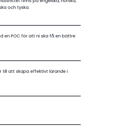
nsssnittet finns på engelska, norska,
ska och tyska.
id en POC för att ni ska få en bättre
till att skapa effektivt lärande i