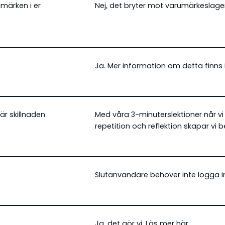
umärken i er
Nej, det bryter mot varumärkeslagen
Ja. Mer information om detta finns 
är skillnaden
Med våra 3-minuterslektioner når v
repetition och reflektion skapar vi
Slutanvändare behöver inte logga in
Ja, det gör vi. Läs mer
här
.