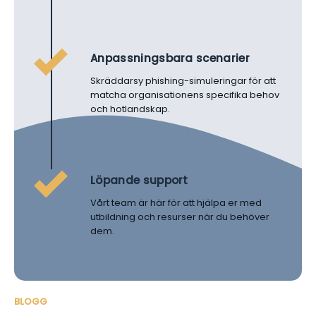
Anpassningsbara scenarier
Skräddarsy phishing-simuleringar för att
matcha organisationens specifika behov
och hotlandskap.
Löpande support
Vårt team är här för att hjälpa er med
utbildning och resurser när du behöver
dem.
BLOGG