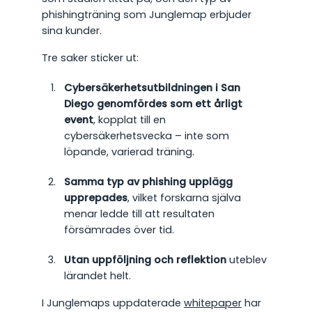
phishingträning som Junglemap erbjuder
sina kunder.
Tre saker sticker ut:
Cybersäkerhetsutbildningen i San
Diego genomfördes som ett årligt
event
, kopplat till en
cybersäkerhetsvecka – inte som
löpande, varierad träning.
Samma typ av phishing upplägg
upprepades
, vilket forskarna själva
menar ledde till att resultaten
försämrades över tid.
Utan uppföljning och reflektion
uteblev
lärandet helt.
I Junglemaps uppdaterade
whitepaper
har