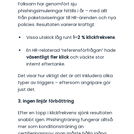
Folksam har genomfört sju
phishingsimuleringar hittills i år – med allt
från paketaviseringar till HR-ärenden och nya
policies. Resultaten varierar kraftigt:
Vissa utskick låg runt
1–2 % klickfrekvens
.
En HR-relaterad “referensförfrågan” hade
väsentligt fler klick
och väckte stor
internt eftertanke.
Det visar hur viktigt det är att inkludera olika
typer av triggers – eftersom angripare gör
just det.
3. Ingen linjär förbättring
Efter en topp i klickfrekvens sjönk resultaten
snabbt igen. Phishingträning fungerar alltså
mer som konditionsträning än
certifieringsprov: man måste hålla igång,