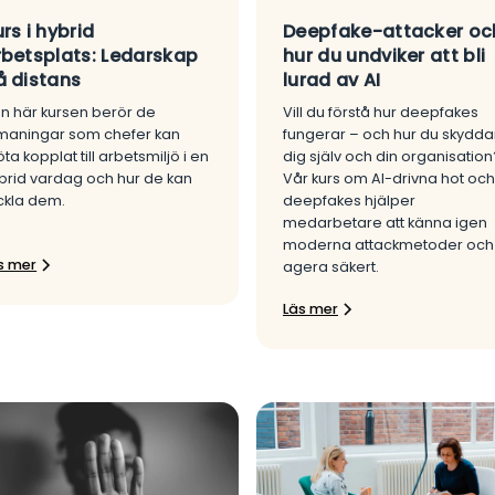
rs i hybrid
Deepfake-attacker oc
rbetsplats: Ledarskap
hur du undviker att bli
å distans
lurad av AI
n här kursen berör de
Vill du förstå hur deepfakes
maningar som chefer kan
fungerar – och hur du skydda
ta kopplat till arbetsmiljö i en
dig själv och din organisation
brid vardag och hur de kan
Vår kurs om AI-drivna hot och
ckla dem.
deepfakes hjälper
medarbetare att känna igen
moderna attackmetoder och
s mer
agera säkert.
Läs mer