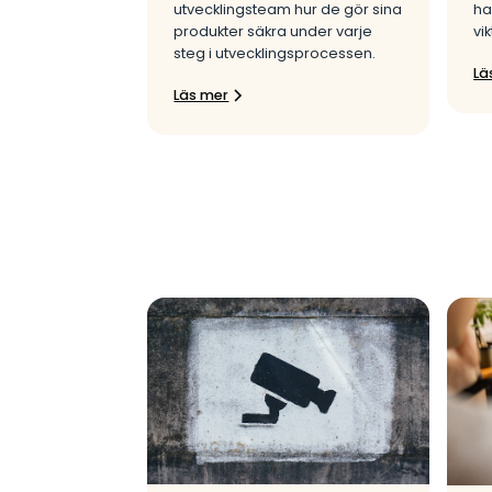
utvecklingsteam hur de gör sina
ha
produkter säkra under varje
vik
steg i utvecklingsprocessen.
Lä
Läs mer