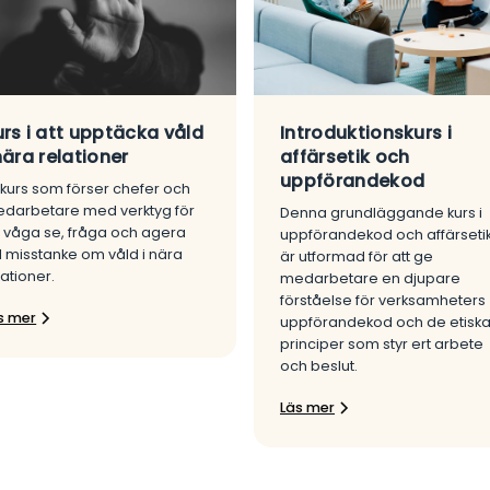
urs i att upptäcka våld
Introduktionskurs i
nära relationer
affärsetik och
uppförandekod
 kurs som förser chefer och
darbetare med verktyg för
Denna grundläggande kurs i
t våga se, fråga och agera
uppförandekod och affärseti
d misstanke om våld i nära
är utformad för att ge
lationer.
medarbetare en djupare
förståelse för verksamheters
s mer
uppförandekod och de etisk
principer som styr ert arbete
och beslut.
Läs mer