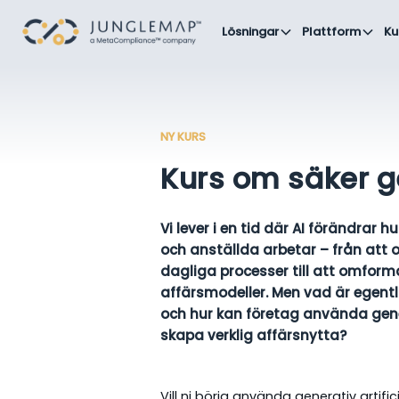
Lösningar
Plattform
Ku
NY KURS
Kurs om säker g
Vi lever i en tid där AI förändrar 
och anställda arbetar – från att 
dagliga processer till att omform
affärsmodeller. Men vad är egentl
och hur kan företag använda gener
skapa verklig affärsnytta?
Vill ni börja använda generativ artific