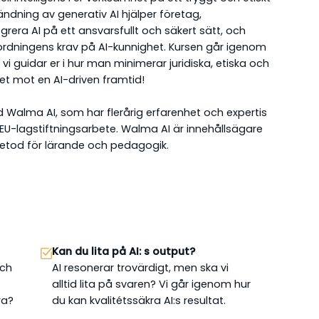
ändning av generativ AI hjälper företag,
grera AI på ett ansvarsfullt och säkert sätt, och
rdningens krav på AI-kunnighet. Kursen går igenom
i guidar er i hur man minimerar juridiska, etiska och
get mot en AI-driven framtid!
 Walma AI, som har flerårig erfarenhet och expertis
EU-lagstiftningsarbete. Walma AI är innehållsägare
tod för lärande och pedagogik.
Kan du lita på AI: s output?
och
AI resonerar trovärdigt, men ska vi
alltid lita på svaren? Vi går igenom hur
ra?
du kan kvalitétssäkra AI:s resultat.