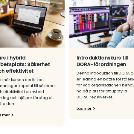
rs i hybrid
Introduktionskurs till
rbetsplats: Säkerhet
DORA-förordningen
h effektivitet
Denna introduktion till DORA g
er ledning en bättre förståels
n här kursen berör kort
för vad organisationen behö
maningar kopplat till säkerhet
ha på plats för att uppfylla
h effektivitet i en hybrid
DORA-regelverket.
rdag och hjälper företag att
ta dem.
Läs mer
s mer