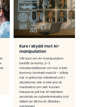
Kurs i skydd mot AI-
manipulation
er
Vår kurs om AI-manipulation
e
består av korta, 2–3
ver
minuterslektioner om hur vi kan
komma i kontakt med AI – både
när vi själva tar initiativet och i
situationer där vi inte ens är
medvetna om det. Kursen
fokuserar på när AI-tekniken
används av cyberkriminella och
vikten av att ha AI i åtanke i
vardagen.