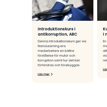
Introduktionskurs i
K
antikorruption, ABC
i 
Denna introduktionskurs ger via
En
NanoLearning era
me
medarbetare en bättre
at
förståelse för mutor och
vi
korruption samt hur det kan
re
förhindras och förebyggas.
Lä
Läs mer