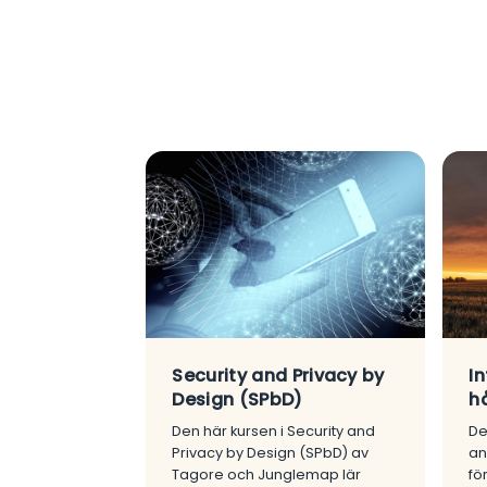
Security and Privacy by
In
Design (SPbD)
hå
Den här kursen i Security and
De
Privacy by Design (SPbD) av
an
Tagore och Junglemap lär
fö