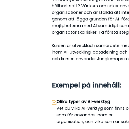
hållbart sätt? Vår kurs om säker anv
organisationer och anställda att inte
genom att lägga grunden för AI-föro
möjligheterna med AI samtidigt som v
organisatoriska risker. Ta första ste
Kursen är utvecklad i samarbete med
inom AI-utveckling, datadelning och 
och kursen använder Junglemaps me
Exempel på innehåll:
Olika typer av AI-verktyg
Vet du vilka AI-verktyg som finns 
som får användas inom er
organisation, och vilka som är säk