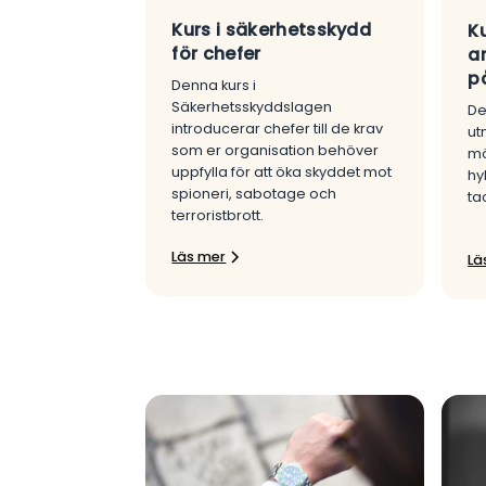
Kurs i säkerhetsskydd
Ku
för chefer
a
p
Denna kurs i
Säkerhetsskyddslagen
De
introducerar chefer till de krav
ut
som er organisation behöver
mö
uppfylla för att öka skyddet mot
hy
spioneri, sabotage och
ta
terroristbrott.
Läs mer
Lä