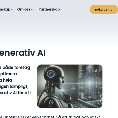
nskap
Om oss
Partnerskap
Boka demo
enerativ AI
hur både företag
optimera
a hela
igen lämpligt,
ativ AI för att
iell intelligens i er verksamhet på ett tryggt och etiskt