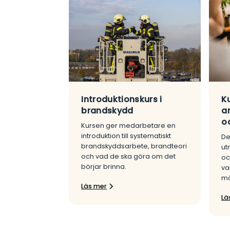
Introduktionskurs i
Ku
brandskydd
a
oc
Kursen ger medarbetare en
introduktion till systematiskt
De
brandskyddsarbete, brandteori
ut
och vad de ska göra om det
oc
börjar brinna.
va
mö
Läs mer
Lä