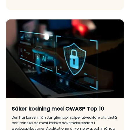
Säker kodning med OWASP Top 10
Den här kursen från Junglemap hjälper utvecklare att förstå
och minska de mest kritiska säkerhetsriskerna i
webbapplikationer. Applikationer är komplexa, och många