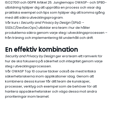
ISO27001 och GDPR Artikel 25. Junglemaps OWASP- och SPBD-
utbildning hjälper dig att upprätta en process och visar dig
praktiska exempel och tips som hjälper dig att komma igång
med ditt säkra utvecklingsprogram.
Vår kurs i
Security and Privacy by Design
(SPbD –
SSDLC/DevSecOps) utbildar era team i hur de håller
produkterna säkra genom varje steg i utvecklingsprocessen –
från träning och implementering till underhåll och drift.
En effektiv kombination
Security and Privacy by Design
ger era team ett ramverk för
hur de ska fokusera på säkerhet och integritet genom varje
steg i utvecklingsprocessen.
Vår
OWASP Top 10 course
täcker också de mest kritiska
säkerhetsriskerna inom applikationer idag. Genom att
kombinera dessa kurser får ditt team de kunskaper,
processer, verktyg och exempel som de behöver för att
hantera appsäkerhetsrisker och väga dessa mot andra
prioriteringar inom teamet.