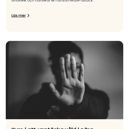
undviker och hanterar en ransomware-attack.
Läs mer