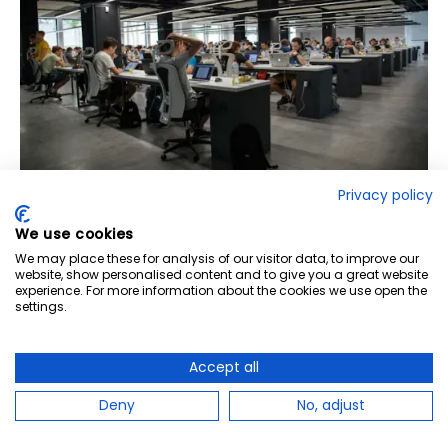
Privacy policy
Kurs i säkerhetsskydd för medarbetare
We use cookies
Denna kurs i Säkerhetsskyddslagen ger en introduktion till
We may place these for analysis of our visitor data, to improve our
website, show personalised content and to give you a great website
de krav som er organisation behöver uppfylla för att öka
experience. For more information about the cookies we use open the
skyddet mot spioneri, sabotage och terroristbrott.
settings.
Läs mer
Accept all
Deny
No, adjust