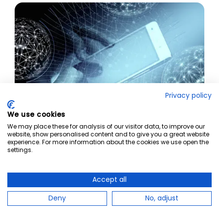
Privacy policy
We use cookies
We may place these for analysis of our visitor data, to improve our
website, show personalised content and to give you a great website
experience. For more information about the cookies we use open the
Security en privacy by Design (SpBD)
settings.
Deze training Security en Privacy by Design (SPbD) van
Tagore en Junglemap leert teams hoe ze hun producten
Accept all
veilig kunnen houden bij elke stap in het
ontwikkelingsproces.
Deny
No, adjust
Lees meer