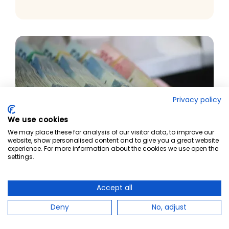
Privacy policy
We use cookies
We may place these for analysis of our visitor data, to improve our
website, show personalised content and to give you a great website
experience. For more information about the cookies we use open the
settings.
Accept all
Introduktionskurs i anti-
penningtvätt, AML
Deny
No, adjust
I den här NanoLearning-kursen kommer chefer och
medarbetare lära sig vad penningtvätt och finansiering