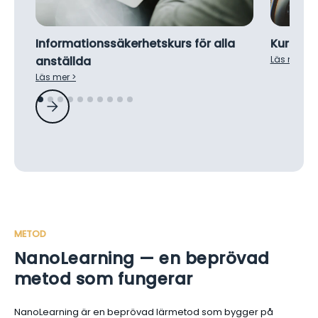
Informationssäkerhetskurs för alla
Kurs om 
anställda
Läs mer >
Läs mer >
METOD
NanoLearning — en beprövad
metod som fungerar
NanoLearning är en beprövad lärmetod som bygger på