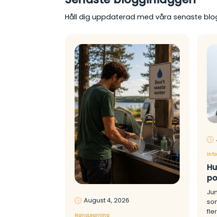
Håll dig uppdaterad med våra senaste blo
Inf
Hu
po
Jun
August 4, 2026
som
fle
NanoLearning