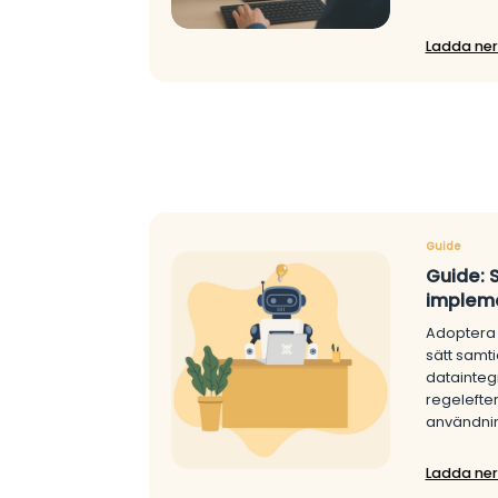
Ladda ner
Guide
Guide: 
implem
Adoptera A
sätt samti
datainteg
regelefter
användni
Ladda ner