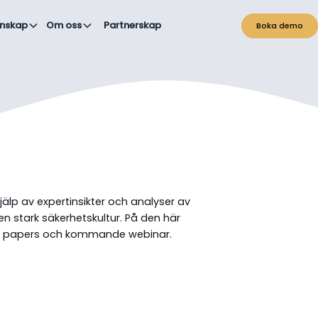
nskap
Om oss
Partnerskap
Boka demo
lp av expertinsikter och analyser av
n stark säkerhetskultur. På den här
ite papers och kommande webinar.