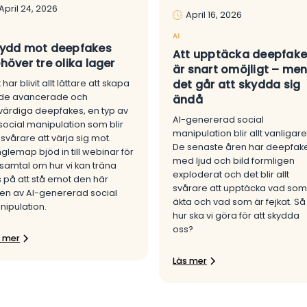
April 24, 2026
April 16, 2026
AI
ydd mot deepfakes
Att upptäcka deepfake
höver tre olika lager
är snart omöjligt – me
det går att skydda sig
 har blivit allt lättare att skapa
de avancerade och
ändå
värdiga deepfakes, en typ av
AI-genererad social
social manipulation som blir
manipulation blir allt vanligare
t svårare att värja sig mot.
De senaste åren har deepfak
glemap bjöd in till webinar för
med ljud och bild formligen
 samtal om hur vi kan träna
exploderat och det blir allt
 på att stå emot den här
svårare att upptäcka vad som
en av AI-genererad social
äkta och vad som är fejkat. Så
ipulation.
hur ska vi göra för att skydda
oss?
s mer
Läs mer