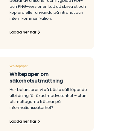
består av affischer och flygblad i PDF-
och PNG-versioner. Lätt att skriva ut och
kopiera eller använda på intranät och
intern kommunikation.
Ladda ner här
Whitepaper
Whitepaper om
säkerhetsutmattning
Hur balanserar vi på bästa sätt löpande
utbildning för ökad medvetenhet – utan
att mottagarna tröttnar på
informationssäkerhet?
Ladda ner här