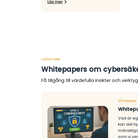
Läs mer
LADDA NER
Whitepapers om cybersäk
Få tillgång till värdefulla insikter och verk
Whitepaper
Whitepa
Vad är eg
kan det hj
mänskliga
som vi ve