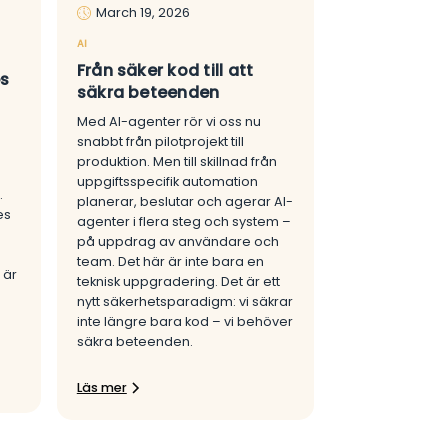
March 19, 2026
AI
Från säker kod till att
s
säkra beteenden
n
Med AI-agenter rör vi oss nu
snabbt från pilotprojekt till
produktion. Men till skillnad från
uppgiftsspecifik automation
.
planerar, beslutar och agerar AI-
es
agenter i flera steg och system –
på uppdrag av användare och
team. Det här är inte bara en
 är
teknisk uppgradering. Det är ett
nytt säkerhetsparadigm: vi säkrar
inte längre bara kod – vi behöver
säkra beteenden.
Läs mer