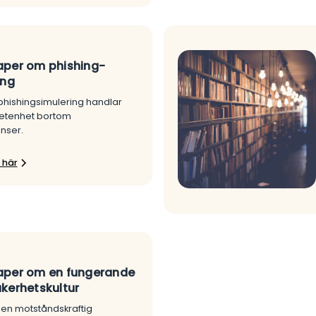
per om phishing-
ing
 phishingsimulering handlar
tenhet bortom
enser.
 här
aper om en fungerande
kerhetskultur
 en motståndskraftig