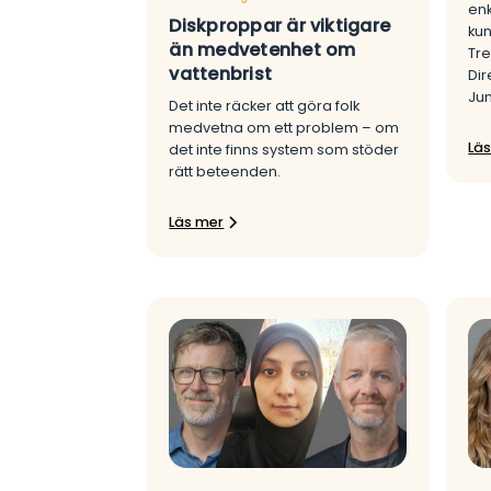
enk
Diskproppar är viktigare
kun
än medvetenhet om
Tre
vattenbrist
Dir
Ju
Det inte räcker att göra folk
medvetna om ett problem – om
Lä
det inte finns system som stöder
rätt beteenden.
Läs mer