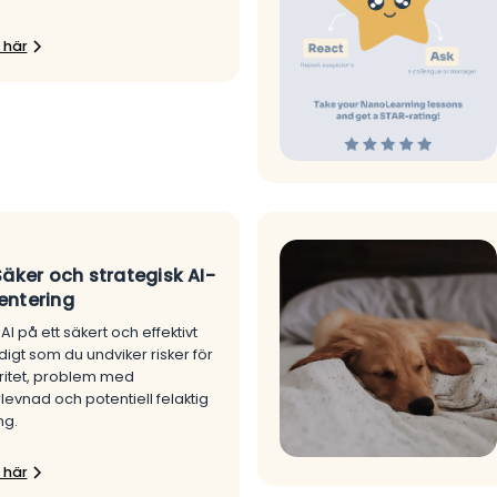
 här
Säker och strategisk AI-
entering
I på ett säkert och effektivt
digt som du undviker risker för
ritet, problem med
levnad och potentiell felaktig
ng.
 här