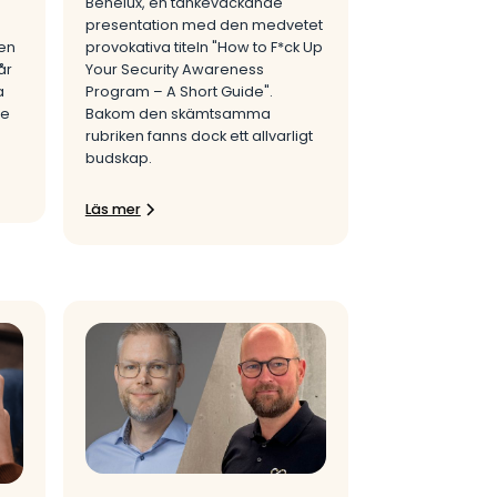
Benelux, en tankeväckande
presentation med den medvetet
den
provokativa titeln "How to F*ck Up
år
Your Security Awareness
a
Program – A Short Guide".
de
Bakom den skämtsamma
rubriken fanns dock ett allvarligt
budskap.
Läs mer