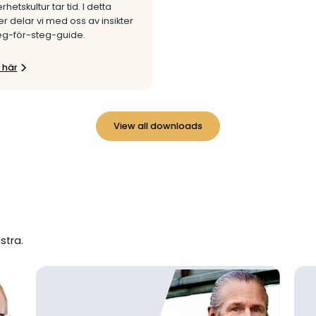
hetskultur tar tid. I detta
 delar vi med oss ​​av insikter
eg-för-steg-guide.
 här
View all downloads
stra.