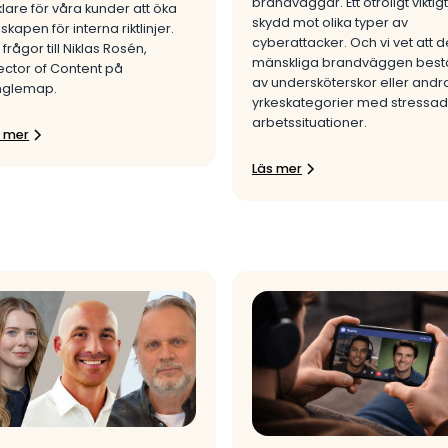
brandväggar. Ett otroligt viktigt
lare för våra kunder att öka
skydd mot olika typer av
skapen för interna riktlinjer.
cyberattacker. Och vi vet att 
 frågor till Niklas Rosén,
mänskliga brandväggen best
ector of Content på
av undersköterskor eller andr
nglemap.
yrkeskategorier med stressa
arbetssituationer.
s mer
Läs mer