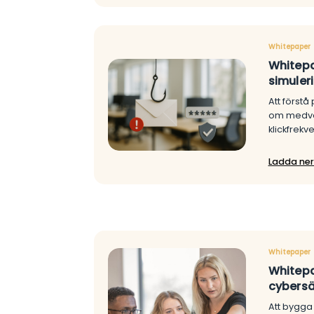
Whitepaper
Whitepa
simuler
Att förstå
om medve
klickfrekv
Ladda ner
Whitepaper
Whitep
cybersä
Att bygga