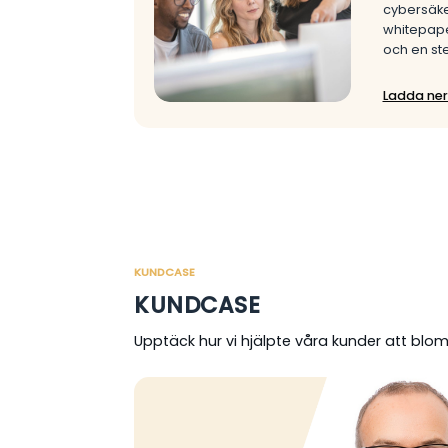
cybersäker
whitepaper
och en st
Ladda ner
KUNDCASE
KUNDCASE
Upptäck hur vi hjälpte våra kunder att blom