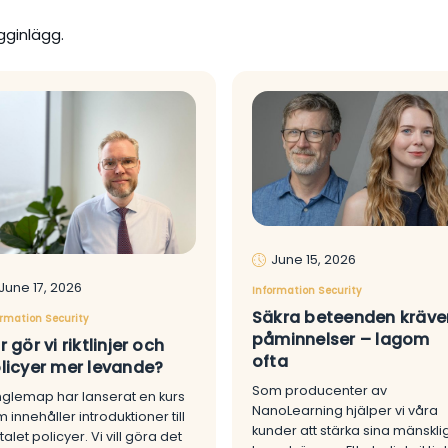
gginlägg.
June 15, 2026
June 17, 2026
Information Security
Säkra beteenden kräve
ormation Security
påminnelser – lagom
r gör vi riktlinjer och
ofta
licyer mer levande?
Som producenter av
glemap har lanserat en kurs
NanoLearning hjälper vi våra
 innehåller introduktioner till
kunder att stärka sina mänskli
rtalet policyer. Vi vill göra det