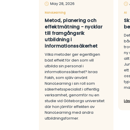
May 28, 2026
NanoLearning
AI
Metod, planering och
Sk
effektmätning - nycklar
be
till framgångsrik
Det
utbildning i
bå
informationssäkerhet
tro
ny 
Vilka metoder ger egentligen
all
bäst effekt för den som vill
Jun
utbilda sin personal i
ett
informationssäkerhet? Israa
oss
Fakih, som själv använt
typ
NanoLearning i sin roll som
man
säkerhetsspecialist i offentlig
verksamhet, genomför nu en
studie vid Göteborgs universitet
Lä
där hon jämför effekten av
NanoLearning med andra
utbildningsformer.