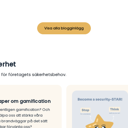
Visa alla blogginlägg
erhet
tyg för företagets säkerhetsbehov.
per om gamification
entligen gamification? Och
älpa oss att stärka våra
 brandväggar på det sätt
rkar förvänta oss?