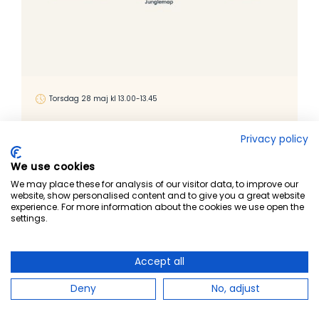
Torsdag 28 maj kl 13.00-13.45
Vad funkar bäst? - träning i
Privacy policy
informationssäkerhet i offentlig
sektor
We use cookies
We may place these for analysis of our visitor data, to improve our
Antalet cyberattacker mot offentlig sektor är fortsatt på
website, show personalised content and to give you a great website
en hög nivå. Med införandet av NIS2 och den svenska
experience. For more information about the cookies we use open the
cybersäkerhetslagen ökar kraven på offentlig sektor att
settings.
hantera digitala hot och risker ytterligare.
Medverkande
Accept all
Israa Fakih, Informationssäkerhetsspecialist och
Deny
No, adjust
rapportförfattare
Joakim Hejestad, senior rådgivare och