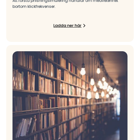
Att förstå phishingsimulering handlar om medvetenhet
bortom klickfrekvenser.
Ladda ner här