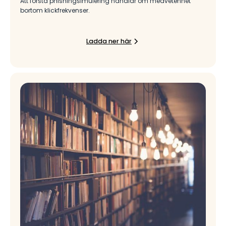
Att förstå phishingsimulering handlar om medvetenhet
bortom klickfrekvenser.
Ladda ner här