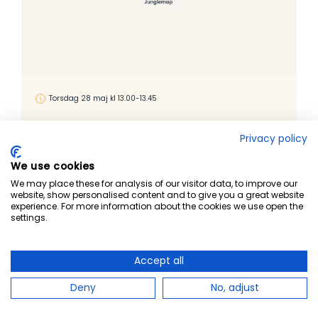
Torsdag 28 maj kl 13.00-13.45
Vad funkar bäst? - träning i
Privacy policy
informationssäkerhet i offentlig
sektor
We use cookies
We may place these for analysis of our visitor data, to improve our
Antalet cyberattacker mot offentlig sektor är fortsatt på
website, show personalised content and to give you a great website
en hög nivå. Med införandet av NIS2 och den svenska
experience. For more information about the cookies we use open the
cybersäkerhetslagen ökar kraven på offentlig sektor att
settings.
hantera digitala hot och risker ytterligare.
Medverkande
Accept all
Israa Fakih, Informationssäkerhetsspecialist och
Deny
No, adjust
rapportförfattare
Joakim Hejestad, senior rådgivare och