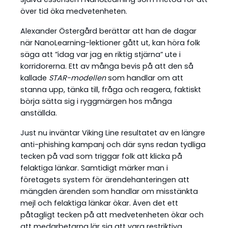
över tid öka medvetenheten.
Alexander Östergård berättar att han de dagar
när NanoLearning-lektioner gått ut, kan höra folk
säga att ”idag var jag en riktig stjärna” ute i
korridorerna. Ett av många bevis på att den så
kallade
STAR-modellen
som handlar om att
stanna upp, tänka till, fråga och reagera, faktiskt
börja sätta sig i ryggmärgen hos många
anställda.
Just nu inväntar Viking Line resultatet av en längre
anti-phishing kampanj och där syns redan tydliga
tecken på vad som triggar folk att klicka på
felaktiga länkar. Samtidigt märker man i
företagets system för ärendehanteringen att
mängden ärenden som handlar om misstänkta
mejl och felaktiga länkar ökar. Även det ett
påtagligt tecken på att medvetenheten ökar och
att medarbetarna lär sig att vara restriktiva.