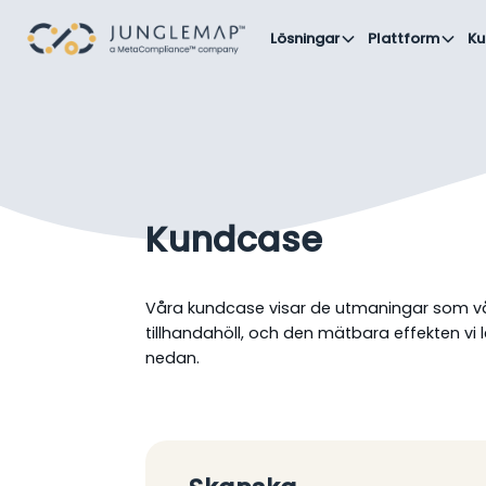
Lösningar
Plattform
Ku
Kundcase
Våra kundcase visar de utmaningar som vår
tillhandahöll, och den mätbara effekten vi
nedan.