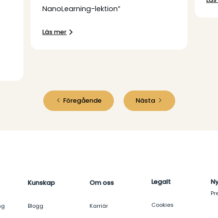
NanoLearning-lektion”
Läs mer
Föregående
Nästa
Legalt
N
Kunskap
Om oss
Pr
Cookies
ng
Blogg
Karriär