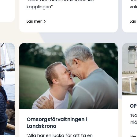
kopplingen”
väl
Läs mer
Läs
OP
”N
Omsorgsförvaltningen i
inl
Landskrona
”Alla har en lucka för att ta en
Läs