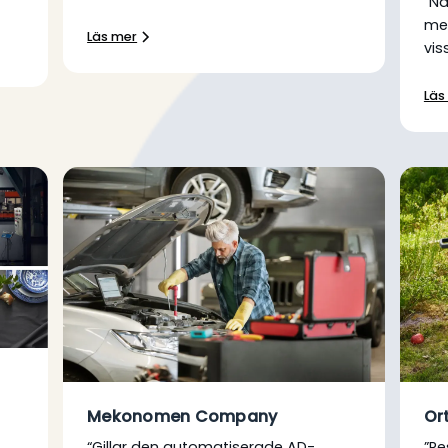
”Na
me
Läs mer
vis
Läs
Mekonomen Company
Or
“Gillar den automatiserade AD-
”Re