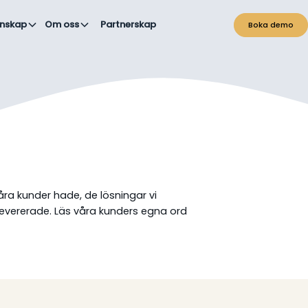
nskap
Om oss
Partnerskap
Boka demo
a kunder hade, de lösningar vi
 levererade. Läs våra kunders egna ord