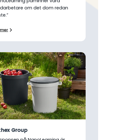
noLearning påminner våra
darbetare om det dom redan
ste.”
 mer
thex Group
sponsen på NanoLearning är