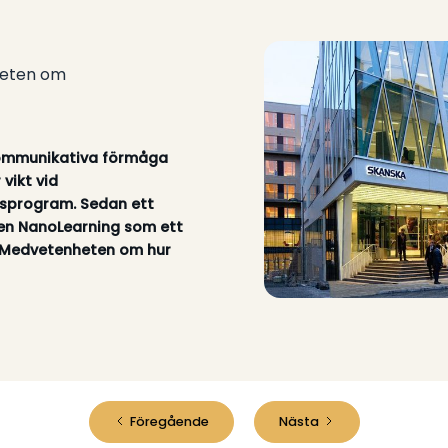
heten om
kommunikativa förmåga
 vikt vid
psprogram. Sedan ett
ven NanoLearning som ett
: Medvetenheten om hur
Föregående
Nästa