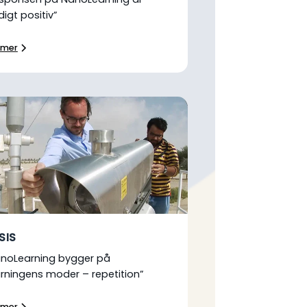
digt positiv”
 mer
SIS
anoLearning bygger på
ärningens moder – repetition”
 mer