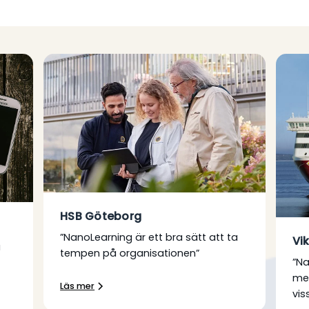
HSB Göteborg
”NanoLearning är ett bra sätt att ta
Vik
a
tempen på organisationen”
”Na
me
Läs mer
vis