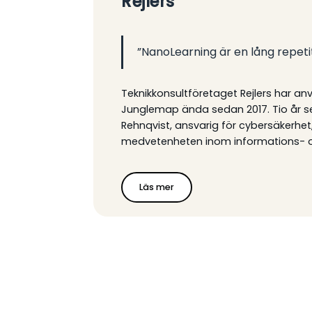
Rejlers
”NanoLearning är en lång repetit
Teknikkonsultföretaget Rejlers har a
Junglemap ända sedan 2017. Tio år s
Rehnqvist, ansvarig för cybersäkerhet
medvetenheten inom informations- o
Läs mer