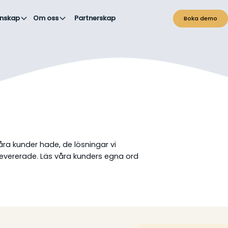
nskap
Om oss
Partnerskap
Boka demo
a kunder hade, de lösningar vi
 levererade. Läs våra kunders egna ord