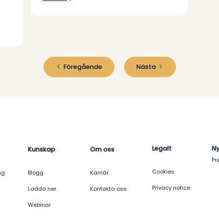
Föregående
Nästa
Legalt
N
Kunskap
Om oss
Pr
Cookies
ng
Blogg
Karriär
Privacy notice
Ladda ner
Kontakta oss
Webinar