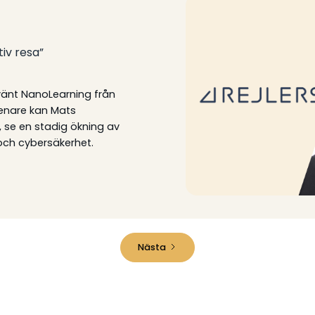
iv resa”
nvänt NanoLearning från
enare kan Mats
, se en stadig ökning av
ch cybersäkerhet.
Nästa