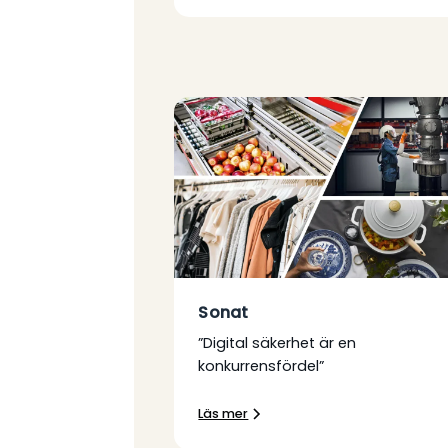
Sonat
”Digital säkerhet är en
konkurrensfördel”
Läs mer