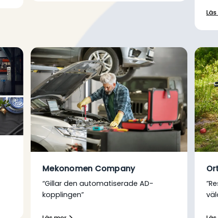
Läs
Mekonomen Company
Or
“Gillar den automatiserade AD-
”Re
kopplingen”
väl
Läs mer
Läs