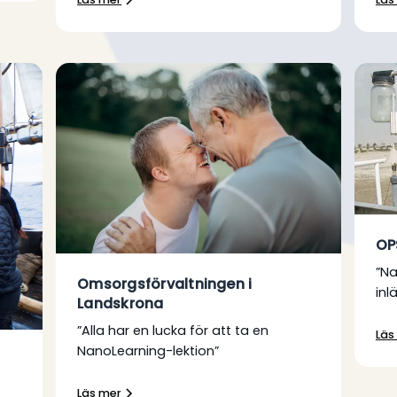
OP
”N
Omsorgsförvaltningen i
inl
Landskrona
”Alla har en lucka för att ta en
Läs
NanoLearning-lektion”
Läs mer