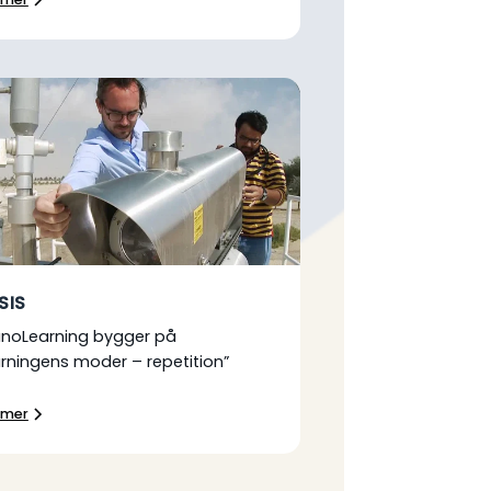
SIS
anoLearning bygger på
ärningens moder – repetition”
 mer