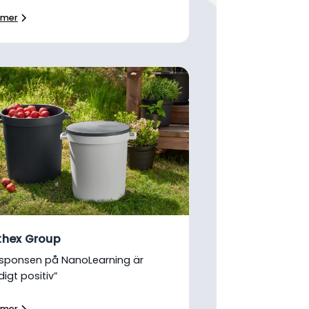
 mer
thex Group
sponsen på NanoLearning är
digt positiv”
 mer