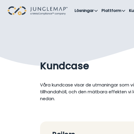
Lösningar
Plattform
Ku
Kundcase
Våra kundcase visar de utmaningar som vår
tillhandahöll, och den mätbara effekten vi
nedan.