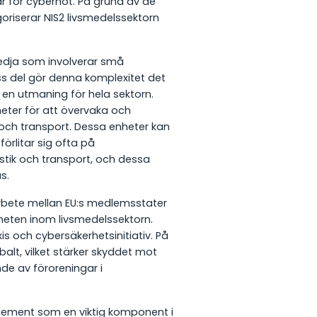
 för cyberhot. På grund av de
oriserar NIS2 livsmedelssektorn
edja som involverar små
ss del gör denna komplexitet det
r en utmaning för hela sektorn.
heter för att övervaka och
ch transport. Dessa enheter kan
örlitar sig ofta på
gistik och transport, och dessa
s.
rbete mellan EU:s medlemsstater
rheten inom livsmedelssektorn.
is och cybersäkerhetsinitiativ. På
alt, vilket stärker skyddet mot
nde av föroreningar i
gement som en viktig komponent i