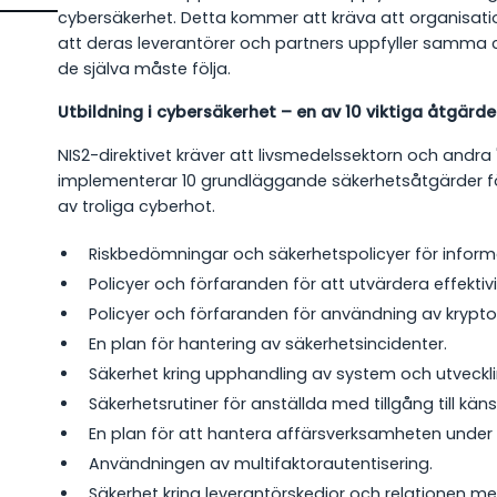
cybersäkerhet. Detta kommer att kräva att organisation
att deras leverantörer och partners uppfyller samm
de själva måste följa.
Utbildning i cybersäkerhet – en av 10 viktiga åtgärd
NIS2-direktivet kräver att livsmedelssektorn och andra
implementerar 10 grundläggande säkerhetsåtgärder för
av troliga cyberhot.
Riskbedömningar och säkerhetspolicyer för infor
Policyer och förfaranden för att utvärdera effekti
Policyer och förfaranden för användning av krypto
En plan för hantering av säkerhetsincidenter.
Säkerhet kring upphandling av system och utveckli
Säkerhetsrutiner för anställda med tillgång till känsl
En plan för att hantera affärsverksamheten under 
Användningen av multifaktorautentisering.
Säkerhet kring leverantörskedjor och relationen me