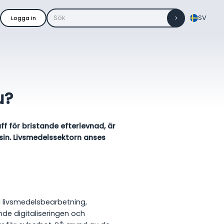
SV
Logga in
u?
f för bristande efterlevnad, är
sin. Livsmedelssektorn anses
ll livsmedelsbearbetning,
de digitaliseringen och