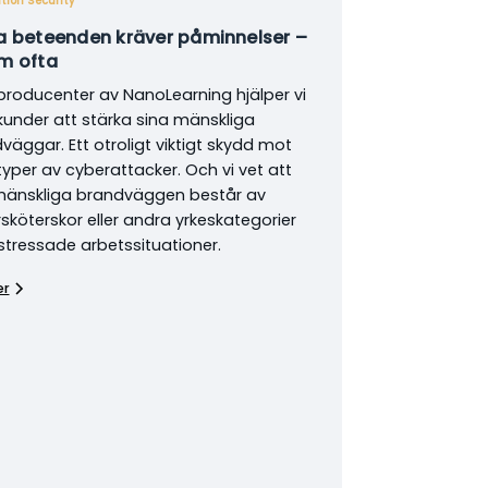
tion Security
a beteenden kräver påminnelser –
m ofta
roducenter av NanoLearning hjälper vi
kunder att stärka sina mänskliga
väggar. Ett otroligt viktigt skydd mot
 typer av cyberattacker. Och vi vet att
änskliga brandväggen består av
sköterskor eller andra yrkeskategorier
tressade arbetssituationer.
er