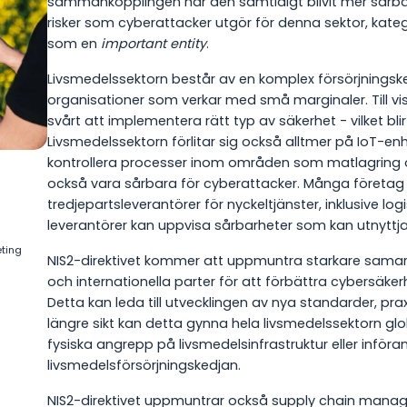
sammankopplingen har den samtidigt blivit mer sårbar
risker som cyberattacker utgör för denna sektor, kateg
som en
important entity
.
Livsmedelssektorn består av en komplex försörjningsk
organisationer som verkar med små marginaler. Till vi
svårt att implementera rätt typ av säkerhet - vilket bli
Livsmedelssektorn förlitar sig också alltmer på IoT-en
kontrollera processer inom områden som matlagring o
också vara sårbara för cyberattacker. Många företag f
tredjepartsleverantörer för nyckeltjänster, inklusive lo
leverantörer kan uppvisa sårbarheter som kan utnyttja
ting
NIS2-direktivet kommer att uppmuntra starkare sama
och internationella parter för att förbättra cybersäke
Detta kan leda till utvecklingen av nya standarder, prax
längre sikt kan detta gynna hela livsmedelssektorn glob
fysiska angrepp på livsmedelsinfrastruktur eller införa
livsmedelsförsörjningskedjan.
NIS2-direktivet uppmuntrar också supply chain mana