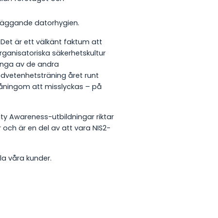
dläggande datorhygien.
 Det är ett välkänt faktum att
rganisatoriska säkerhetskultur
ånga av de andra
dvetenhetsträning året runt
ningom att misslyckas – på
ty Awareness-utbildningar riktar
er och är en del av att vara NIS2-
alla våra kunder.