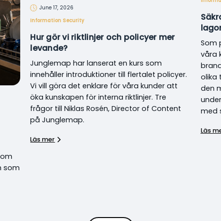
Informa
June 17, 2026
Säkr
Information Security
lago
Hur gör vi riktlinjer och policyer mer
Som p
levande?
våra 
Junglemap har lanserat en kurs som
brand
innehåller introduktioner till flertalet policyer.
olika
Vi vill göra det enklare för våra kunder att
den m
öka kunskapen för interna riktlinjer. Tre
under
frågor till Niklas Rosén, Director of Content
med s
på Junglemap.
Läs m
Läs mer
a om
em som