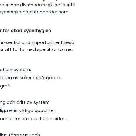
er inom livsmedelssektorn ser till
a cybersäkerhetsstandarder som
er för ökad cyberhygien
 'essential and important entitiesä
 att ta itu med specifika former
mationssystem.
viteten av säkerhetsåtgärder.
grafi.
ng och drift av system.
iga eller viktiga uppgifter.
och efter en säkerhetsincident.
llan företaget och