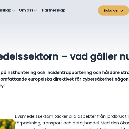
nskap
Om oss
Partnerskap
Boka demo
edelssektorn – vad gäller n
 på riskhantering och incidentrapportering och hårdare straf
t omfattande europeiska direktivet för cybersäkerhet någon
y'.
Livsmedelssektorn täcker alla aspekter från jordbruk ti
förpackning, transport och detaljhandel. Med den ökan