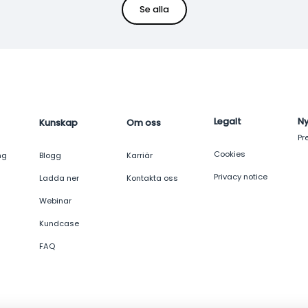
Se alla
Legalt
N
Kunskap
Om oss
Pr
Cookies
ng
Blogg
Karriär
Privacy notice
Ladda ner
Kontakta oss
Webinar
Kundcase
FAQ