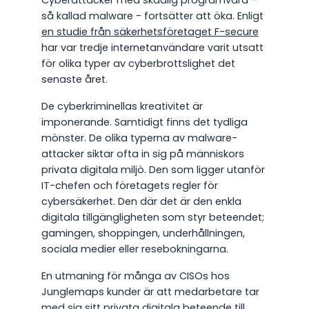
Cyberattacker med skadlig programvara –
så kallad malware - fortsätter att öka. Enligt
en studie från säkerhetsföretaget F-secure
har var tredje internetanvändare varit utsatt
för olika typer av cyberbrottslighet det
senaste året.
De cyberkriminellas kreativitet är
imponerande. Samtidigt finns det tydliga
mönster. De olika typerna av malware-
attacker siktar ofta in sig på människors
privata digitala miljö. Den som ligger utanför
IT-chefen och företagets regler för
cybersäkerhet. Den där det är den enkla
digitala tillgängligheten som styr beteendet;
gamingen, shoppingen, underhållningen,
sociala medier eller resebokningarna.
En utmaning för många av CISOs hos
Junglemaps kunder är att medarbetare tar
med sig sitt privata digitala beteende till