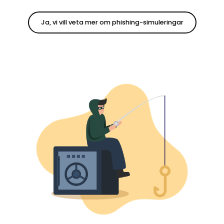
Ja, vi vill veta mer om phishing-simuleringar