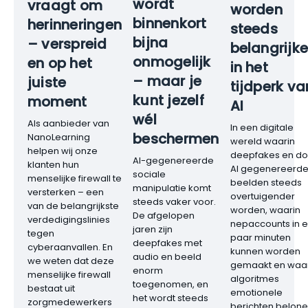
wordt
vraagt om
worden
binnenkort
herinneringen
steeds
bijna
– verspreid
belangrijke
onmogelijk
en op het
in het
– maar je
juiste
tijdperk va
kunt jezelf
moment
AI
wél
Als aanbieder van
In een digitale
beschermen
NanoLearning
wereld waarin
helpen wij onze
deepfakes en do
AI-gegenereerde
klanten hun
AI gegenereerd
sociale
menselijke firewall te
beelden steeds
manipulatie komt
versterken – een
overtuigender
steeds vaker voor.
van de belangrijkste
worden, waarin
De afgelopen
verdedigingslinies
nepaccounts in 
jaren zijn
tegen
paar minuten
deepfakes met
cyberaanvallen. En
kunnen worden
audio en beeld
we weten dat deze
gemaakt en waar
enorm
menselijke firewall
algoritmes
toegenomen, en
bestaat uit
emotionele
het wordt steeds
zorgmedewerkers
berichten belone