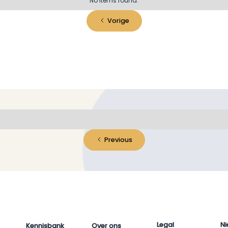
No items found.
Vorige
Previous
Legal
Ni
Kennisbank
Over ons