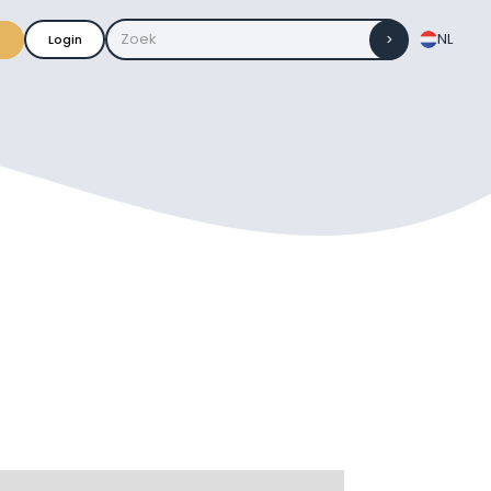
NL
o
Login