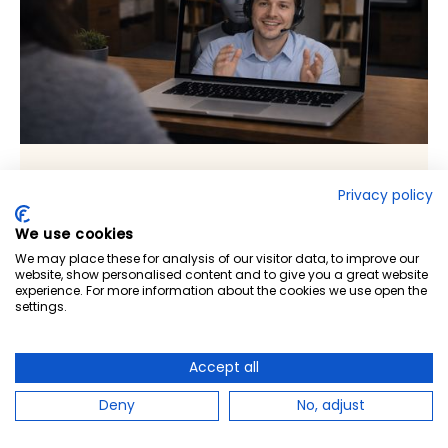
Deepfake-angrep og hvordan du
Privacy policy
unngår å bli lurt av AI
We use cookies
Vil du forstå hvordan deepfakes fungerer – og hvordan du
beskytter deg selv og din organisasjon? Vårt kurs om AI-
We may place these for analysis of our visitor data, to improve our
drevne trusler og deepfakes hjelper medarbeidere med å
website, show personalised content and to give you a great website
experience. For more information about the cookies we use open the
gjenkjenne moderne angrepsmetoder og handle sikkert.
settings.
Les mer
Accept all
Deny
No, adjust