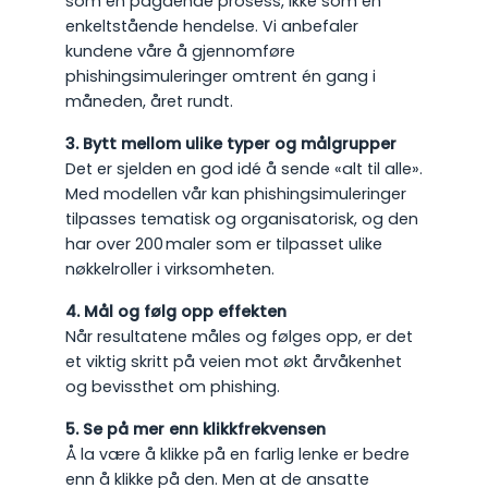
som en pågående prosess, ikke som en
enkeltstående hendelse. Vi anbefaler
kundene våre å gjennomføre
phishingsimuleringer omtrent én gang i
måneden, året rundt.
3. Bytt mellom ulike typer og målgrupper
Det er sjelden en god idé å sende «alt til alle».
Med modellen vår kan phishingsimuleringer
tilpasses tematisk og organisatorisk, og den
har over 200 maler som er tilpasset ulike
nøkkelroller i virksomheten.
4. Mål og følg opp effekten
Når resultatene måles og følges opp, er det
et viktig skritt på veien mot økt årvåkenhet
og bevissthet om phishing.
5. Se på mer enn klikkfrekvensen
Å la være å klikke på en farlig lenke er bedre
enn å klikke på den. Men at de ansatte