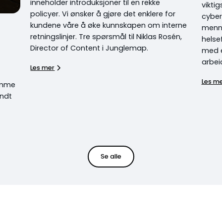
inneholder introduksjoner til en rekke
vikti
policyer. Vi ønsker å gjøre det enklere for
cyber
kundene våre å øke kunnskapen om interne
menne
retningslinjer. Tre spørsmål til Niklas Rosén,
helse
Director of Content i Junglemap.
med e
arbei
Les mer
Les m
somme
undt
Se alle