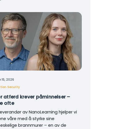
 15, 2026
tion Security
er atferd krever påminnelser –
e ofte
everandør av NanoLearning hjelper vi
ne våre med å styrke sine
skelige brannmurer – en av de