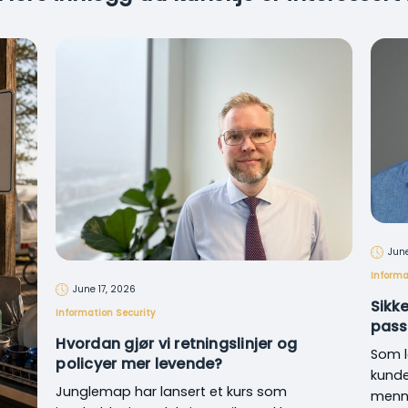
June
Informa
June 17, 2026
Sikk
Information Security
pass
Hvordan gjør vi retningslinjer og
Som l
policyer mer levende?
kunde
Junglemap har lansert et kurs som
menne