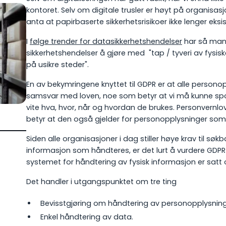
kontoret. Selv om digitale trusler er høyt på organisas
anta at papirbaserte sikkerhetsrisikoer ikke lenger eksis
I
følge trender for datasikkerhetshendelser
har så man
sikkerhetshendelser å gjøre med "tap / tyveri av fysisk
på usikre steder".
En av bekymringene knyttet til GDPR er at alle person
samsvar med loven, noe som betyr at vi må kunne sp
vite hva, hvor, når og hvordan de brukes. Personvernlo
betyr at den også gjelder for personopplysninger som b
Siden alle organisasjoner i dag stiller høye krav til søkba
informasjon som håndteres, er det lurt å vurdere GDPR
systemet for håndtering av fysisk informasjon er satt 
Det handler i utgangspunktet om tre ting
Bevisstgjøring om håndtering av personopplysning
Enkel håndtering av data.