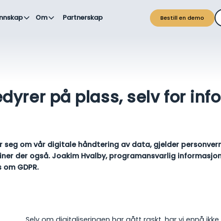
nnskap
Om
Partnerskap
Bestill en demo
yrer på plass, selv for in
 seg om vår digitale håndtering av data, gjelder personver
utiner der også. Joakim Hvalby, programansvarlig informasjo
ps om GDPR.
Selv om digitaliseringen har gått raskt, har vi ennå ikke